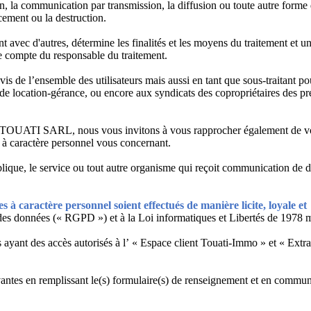
ation, la communication par transmission, la diffusion ou toute autre forme
acement ou la destruction.
nt avec d'autres, détermine les finalités et les moyens du traitement et u
le compte du responsable du traitement.
vis de l’ensemble des utilisateurs mais aussi en tant que sous-traitant po
 de location-gérance, ou encore aux syndicats des copropriétaires des pr
l TOUATI SARL, nous vous invitons à vous rapprocher également de v
s à caractère personnel vous concernant.
ublique, le service ou tout autre organisme qui reçoit communication de 
s à caractère personnel soient effectués de manière licite, loyale et
des données (« RGPD ») et à la Loi informatiques et Libertés de 1978 m
s ayant des accès autorisés à l’ « Espace client Touati-Immo » et « Extr
ivantes en remplissant le(s) formulaire(s) de renseignement et en commu