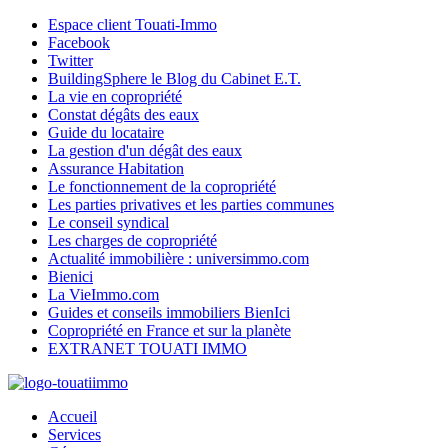
Espace client Touati-Immo
Facebook
Twitter
BuildingSphere le Blog du Cabinet E.T.
La vie en copropriété
Constat dégâts des eaux
Guide du locataire
La gestion d'un dégât des eaux
Assurance Habitation
Le fonctionnement de la copropriété
Les parties privatives et les parties communes
Le conseil syndical
Les charges de copropriété
Actualité immobilière : universimmo.com
Bienici
La VieImmo.com
Guides et conseils immobiliers BienIci
Copropriété en France et sur la planète
EXTRANET TOUATI IMMO
Accueil
Services