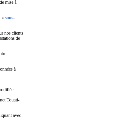
 de mise à
n «
sous-
ur nos clients
estations de
otre
données à
odifiée.
anet Touati-
niquant avec