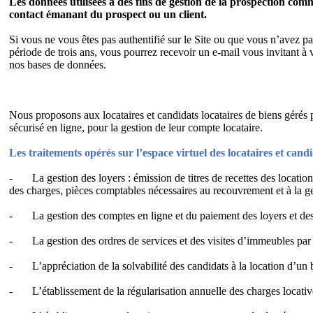
Les données utilisées à des fins de gestion de la prospection c
contact émanant du prospect ou un client.
Si vous ne vous êtes pas authentifié sur le Site ou que vous n’avez p
période de trois ans, vous pourrez recevoir un e-mail vous invitant à
nos bases de données.
LOCATION-GERAN
L’espace virtuel dédié aux locataires / candidats locataire
Nous proposons aux locataires et candidats locataires de biens gé
sécurisé en ligne, pour la gestion de leur compte locataire.
Les traitements opérés sur l’espace virtuel des locataires et candid
-
La gestion des loyers : émission de titres de recettes des locatio
des charges, pièces comptables nécessaires au recouvrement et à la ge
-
La gestion des comptes en ligne et du paiement des loyers et de
-
La gestion des ordres de services et des visites d’immeubles par
-
L’appréciation de la solvabilité des candidats à la location d’un
-
L’établissement de la régularisation annuelle des charges locativ