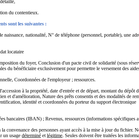
étaillé,
tion du contentieux.
nts sont les suivantes :
e naissance, nationalité, N° de téléphone (personnel, portable), une adr
dat locataire
omposition du foyer,
Conclusion d'un pacte civil de solidarité (sous réser
iliales du bénéficiaire exclusivement pour permettre le versement des aid
onnelle, Coordonnées de l'employeur ; ressources.
'accession à la propriété, date d'entrée et de départ, montant du dépôt d
ien et d'amélioration, Nature des prêts consentis et des modalités de r
tification, identité et coordonnées du porteur du support électronique
s bancaires (IBAN) ; Revenus, ressources (informations spécifiques a
à la convenance des personnes ayant accès à la mise à jour du fichier. N
our un usage
déterminé
et
légitime
. Seules doivent être traitées les inform