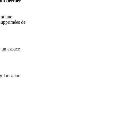
 du dernier
ant une
 supprimées de
à un espace
gularisation