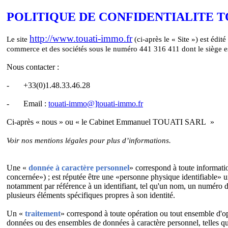
POLITIQUE DE CONFIDENTIALITE 
http://www.touati-immo.fr
Le site
(ci-après le « Site ») est éd
commerce et des sociétés sous le numéro 441 316 411 dont le siège es
Nous contacter :
-
+33(0)1.48.33.46.28
-
Email :
touati-immo@]touati-immo.fr
Ci-après « nous » ou « le Cabinet Emmanuel TOUATI SARL »
Voir nos mentions légales pour plus d’informations.
PREAMBULE – DEFINITI
Une «
donnée à caractère personnel
» correspond à toute informati
concernée») ; est réputée être une «personne physique identifiable» u
notamment par référence à un identifiant, tel qu'un nom, un numéro d'i
plusieurs éléments spécifiques propres à son identité.
Un «
traitement
» correspond à toute opération ou tout ensemble d'op
données ou des ensembles de données à caractère personnel, telles que l