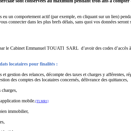
ommerciale sont conservées au maximum pendant trois ans à compter
as eu un comportement actif (par exemple, en cliquant sur un lien) pend
 vous connecter dans les plus brefs délais, sans quoi vos données seront
rés par le Cabinet Emmanuel TOUATI SARL d’avoir des codes d’accès 
ats locataires pour finalités :
ns et gestion des relances, décompte des taxes et charges y afférentes, ré
stion des comptes des locataires concernés, délivrance des quittances,
s charges,
 application mobile.
[TLMR1]
 bien immobilier,
es,