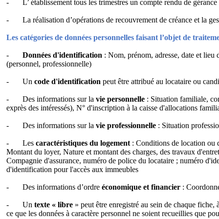
-
L’ établissement tous les trimestres un compte rendu de gérance d
-
La réalisation d’opérations de recouvrement de créance et la ges
Les catégories de données personnelles faisant l’objet de traiteme
-
Données d'identification
:
Nom, prénom, adresse, date et lieu d
(personnel, professionnelle)
-
Un
code d'identification
peut être attribué au locataire ou candi
-
Des informations sur la
vie personnelle
:
Situation familiale, c
exprès des intéressés), N° d'inscription à la caisse d'allocations fam
-
Des informations sur la
v
ie professionnelle
:
Situation professi
-
Les
caractéristiques du logement
:
Conditions de location ou d
Montant du loyer, Nature et montant des charges, des travaux d'entret
Compagnie d'assurance, numéro de police du locataire ; numéro d'iden
d'identification pour l'accès aux immeubles
-
Des informations d’ordre
économique et financier
:
Coordonnée
-
Un
texte « libre
» peut être enregistré au sein de chaque fiche, 
ce que les données à caractère personnel ne soient recueillies que p