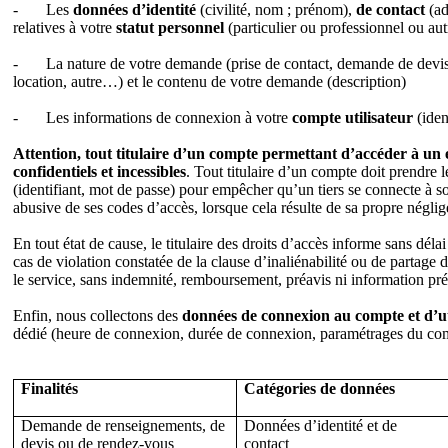
-
Les
données d’identité
(civilité, nom ; prénom),
de contact
(ad
relatives à votre
statut personnel
(particulier ou professionnel ou aut
-
La nature de votre demande (prise de contact, demande de devis, 
location, autre…) et le contenu de votre demande (description)
-
Les informations de connexion à votre
compte utilisateur
(iden
Attention, tout titulaire d’un compte permettant d’accéder à un es
confidentiels et incessibles
. Tout titulaire d’un compte doit prendre l
(identifiant, mot de passe) pour empêcher qu’un tiers se connecte à so
abusive de ses codes d’accès, lorsque cela résulte de sa propre néglig
En tout état de cause, le titulaire des droits d’accès informe sans 
cas de violation constatée de la clause d’inaliénabilité ou de partage 
le service, sans indemnité, remboursement, préavis ni information pré
Enfin, nous collectons des
données de connexion au compte et d’ut
dédié (heure de connexion, durée de connexion, paramétrages du comp
Finalités
Catégories de données
Demande de renseignements, de
Données d’identité et de
devis ou de rendez-vous
contact