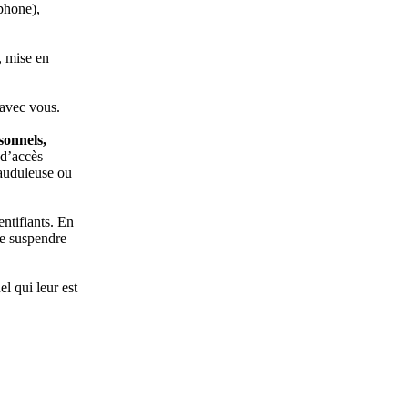
éphone),
, mise en
 avec vous.
sonnels,
 d’accès
rauduleuse ou
ntifiants. En
 de suspendre
el qui leur est