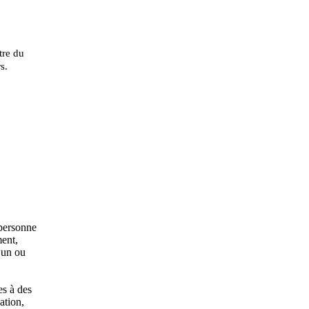
tre du
s.
«personne
ment,
 un ou
es à des
ation,