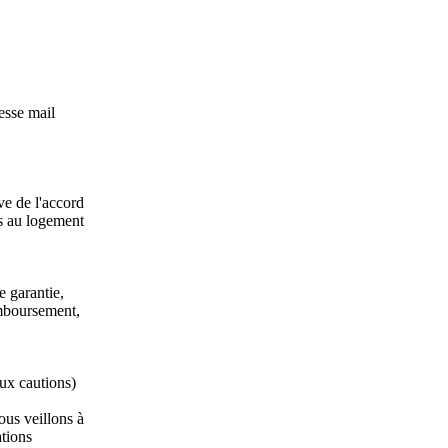
esse mail
ve de l'accord
es au logement
e garantie,
emboursement,
ux cautions)
ous veillons à
ations