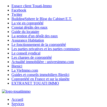
Espace client Touati-Immo
Facebook
Twitter
BuildingSphere le Blog du Cabinet E.T.
La vie en copropriété
Constat dégâts des eaux
Guide du locataire
La gestion d'un dégât des eaux
Assurance Habitation
Le fonctionnement de la copropriété
Les parties privatives et les parties communes
Le conseil syndical
Les charges de copropriété
Actualité immobilière : universimmo.com
Bienici
La VieImmo.com
Guides et conseils immobiliers BienIci
Copropriété en France et sur la planète
EXTRANET TOUATI IMMO
Accueil
Services