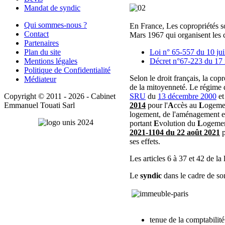
Mandat de syndic
Qui sommes-nous ?
En France, Les copropriétés so
Contact
Mars 1967 qui organisent les c
Partenaires
Loi n° 65-557 du 10 juil
Plan du site
Décret n°67-223 du 17 m
Mentions légales
Politique de Confidentialité
Selon le droit français, la cop
Médiateur
de la mitoyenneté. Le régime d
SRU
du
13 décembre 2000
et
Copyright © 2011 - 2026 - Cabinet
2014
pour l'
A
ccès au
L
ogeme
Emmanuel Touati Sarl
logement, de l'aménagement e
portant
E
volution du
L
ogement
2021-1104 du 22 août 2021
p
ses effets.
Les articles 6 à 37 et 42 de la 
Le
syndic
dans le cadre de so
tenue de la comptabilité