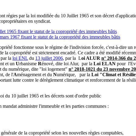
nt régies par la loi modifiée du 10 Juillet 1965 et son décret d'applicat
opropriétaires en syndicat.
let 1965 fixant le statut de la copropriété des immeubles bâtis
ars 1967 fixant le statut de la copropriété des immeubles bâtis
ropriété fonctionne sous le régime de l'indivision forcée, c'est-à-dire un 
e la copropriété est strictement encadré. Ce cadre a été modifié récem
 par la
loi ENL
du
13 juillet 2006
, par la L
oi ALUR
n° 2014-366 du 
nt et un
U
rbanisme
R
énové, dite loi Alur, par la
Loi ELAN
pour l'Ev
t du numérique, dite "loi logement"
n° 2018-1021 du 23 novembre 2
, de l'
A
ménagement et du
N
umérique, par la
Loi "Climat et Résili
ortant lutte contre le dérèglement climatique et renforcement de la résil
loi du 10 juillet 1965 et les décrets sont d'ordre public
n mandat administre l'immeuble et les parties communes :
 générale de la copropriété selon les nouvelles règles comptables,