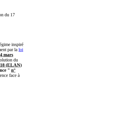
ion du 17
régime inspiré
ment par la
loi
24 mars
olution du
018 (ELAN)
ence "
n°
ience face à