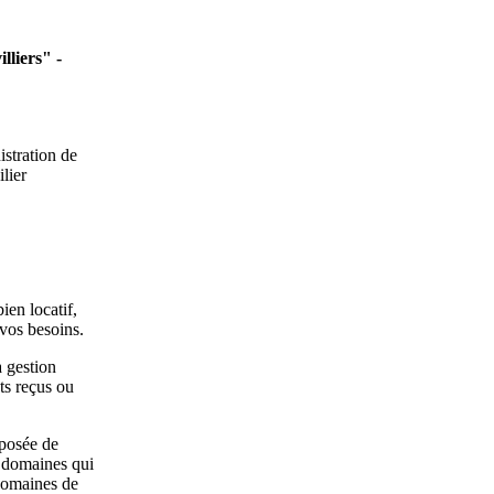
lliers" -
stration de
lier
ien locatif,
 vos besoins.
a gestion
ts reçus ou
mposée de
s domaines qui
 domaines de