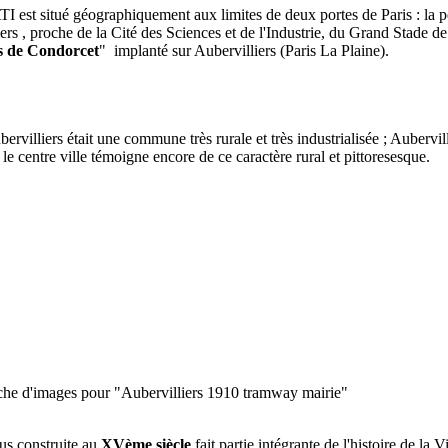
st situé géographiquement aux limites de deux portes de Paris : la po
liers , proche de la Cité des Sciences et de l'Industrie, du Grand Stade d
s de Condorcet
" implanté sur Aubervilliers (Paris La Plaine).
villiers était une commune très rurale et très industrialisée ; Aubervill
e centre ville témoigne encore de ce caractère rural et pittores
esque.
us construite au
XVème siècle
fait partie intégrante de l'histoire de la V