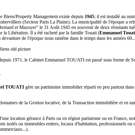
de Biens/Property Management existe depuis
1945
; il est installé au nu
bervilliers (Secteur Paris La Plaine). La municipalité de l'époque a reb
 Bernard et Mazoyer" le 31 Août 1945 en souvenir de deux résistants tu
la Libération. Il a été racheté par la famille Touati (
Emmanuel Touat
devanture de l'époque nous ramène dans le temps dans les années 60..
 depuis 1971, le Cabinet Emmanuel TOUATI est passé sous forme de So
uel TOUATI
gère un patrimoine immobilier réparti en peu partout dans 
 domaines de la Gestion locative, de la Transaction immobilière et en ta
 d'une location gérance à Paris ou en région parisienne ou en France, not
 lots isolés ou immeubles entiers, locaux d'habitation, professionnels o
ommerciaux...).