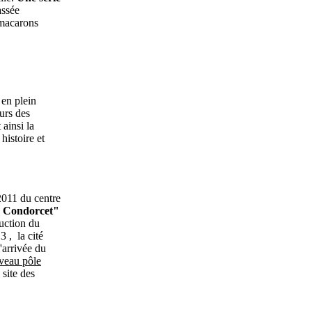
assée
 macarons
 en plein
urs des
ainsi la
histoire et
 2011 du centre
e Condorcet"
ruction du
 , la cité
'arrivée du
veau pôle
 site des