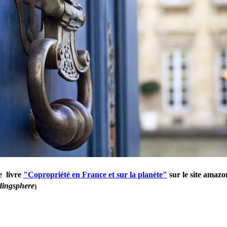
e livre
"Copropriété en France et sur la planète"
sur le site amazo
ldingsphere
)