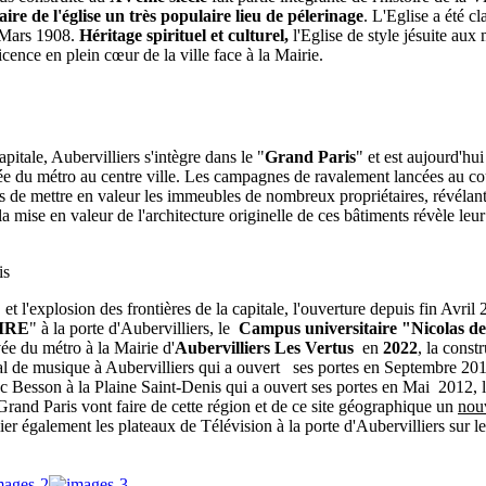
ire de l'église un très populaire lieu de
pélerinag
e
. L'Eglise a été cl
 Mars 1908.
Héritage spirituel et culturel,
l'Eglise de style jésuite aux
cence en plein cœur de la ville face à la Mairie.
apitale, Aubervilliers s'intègre dans le "
Grand Paris
" et est aujourd'hui
ée du métro au centre ville. Les campagnes de ravalement lancées au co
 de mettre en valeur les immeubles de nombreux propriétaires, révélant 
la mise en valeur de l'architecture originelle de ces bâtiments révèle leur 
 et l'explosion des frontières de la capitale, l'ouverture depuis fin Avril
IRE
" à la porte d'Aubervilliers, le
Campus universitaire "Nicolas d
vée du métro à la Mairie d'
Aubervilliers Les Vertus
en
2022
, la const
l de musique à Aubervilliers qui a ouvert ses portes en Septembre 2013
esson à la Plaine Saint-Denis qui a ouvert ses portes en Mai 2012, l
rand Paris vont faire de cette région et de ce site géographique un
nou
lier également les plateaux de Télévision à la porte d'Aubervilliers sur le