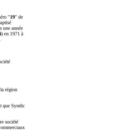
méro "
19
" de
aptisé
és une année
i
) en 1971 à
.
ciété
la région
nt que Syndic
re société
u commerciaux