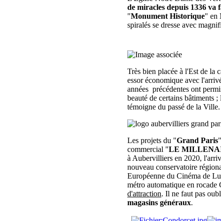
de miracles depuis 1336 va fa
"
Monument Historique
" en
spiralés se dresse avec magnifi
Très bien placée à l'Est de la c
essor économique avec l'arriv
années précédentes ont permis
beauté de certains bâtiments ; 
témoigne du passé de la Ville.
Les projets du "
Grand Paris
"
commercial "
LE MILLENA
à Aubervilliers en 2020, l'arri
nouveau conservatoire régiona
Européenne du Cinéma de Luc B
métro automatique en rocade G
d'attraction
. Il ne faut pas oub
magasins généraux
.