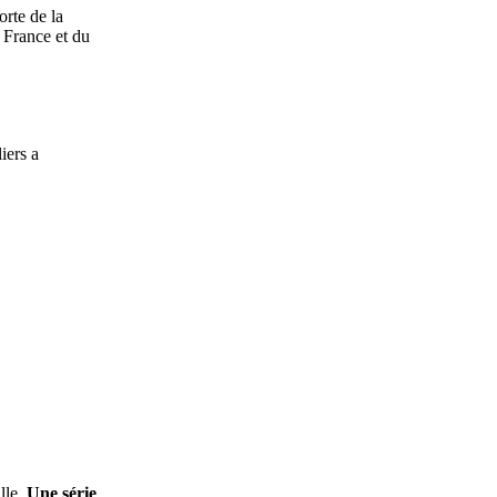
rte de la
e France et du
iers a
ille.
U
ne série