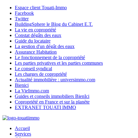
Espace client Touati-Immo
Facebook
Twitter
BuildingSphere le Blog du Cabinet E.T.
La vie en copropriété
Constat dégâts des eaux
Guide du locataire
La gestion d'un dégât des eaux
Assurance Habitation
Le fonctionnement de la copropriété
Les parties privatives et les parties communes
Le conseil syndical
Les charges de copropriété
Actualité immobilière : universimmo.com
Bienici
La VieImmo.com
Guides et conseils immobiliers BienIci
Copropriété en France et sur la planète
EXTRANET TOUATI IMMO
Accueil
Services