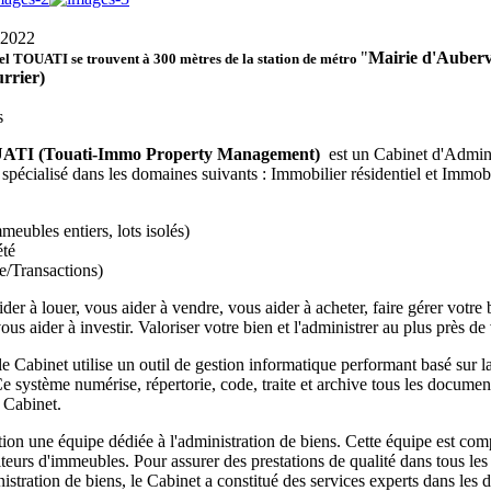
"
Mairie d'Aubervi
 TOUATI se trouvent à 300 mètres de la station de métro
urrier)
ATI (Touati-Immo Property Management)
est un Cabinet d'Admini
pécialisé dans les domaines suivants : Immobilier résidentiel et Immobi
eubles entiers, lots isolés)
été
e/Transactions)
der à louer, vous aider à vendre, vous aider à acheter, faire gérer votre b
vous aider à investir. Valoriser votre bien et l'administrer au plus près de
le Cabinet utilise un outil de gestion informatique performant basé sur l
 système numérise, répertorie, code, traite et archive tous les documen
u Cabinet.
tion une équipe dédiée à l'administration de biens. Cette équipe est co
iteurs d'immeubles. Pour assurer des prestations de qualité dans tous le
istration de biens, le Cabinet a constitué des services experts dans les