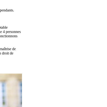
épendants.
table
de 4 personnes
 fonctionnons
aîtrise de
 droit de