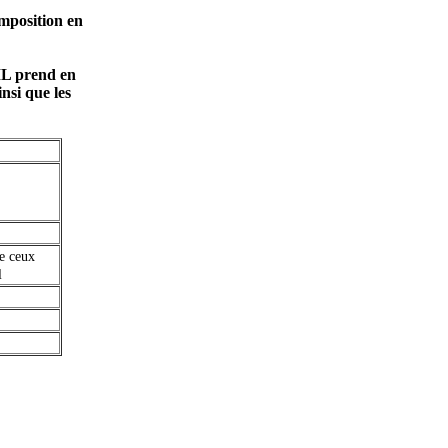
imposition en
RIL prend en
nsi que les
ue ceux
l