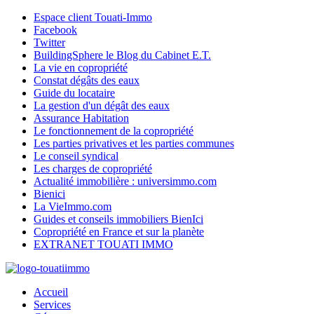
Espace client Touati-Immo
Facebook
Twitter
BuildingSphere le Blog du Cabinet E.T.
La vie en copropriété
Constat dégâts des eaux
Guide du locataire
La gestion d'un dégât des eaux
Assurance Habitation
Le fonctionnement de la copropriété
Les parties privatives et les parties communes
Le conseil syndical
Les charges de copropriété
Actualité immobilière : universimmo.com
Bienici
La VieImmo.com
Guides et conseils immobiliers BienIci
Copropriété en France et sur la planète
EXTRANET TOUATI IMMO
Accueil
Services