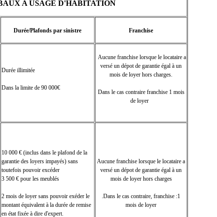
BAUX A USAGE D'HABITATION
Durée/Plafonds par sinistre
Franchise
Aucune franchise lorsque le locataire a
versé un dépot de garantie égal à un
Durée illimitée
mois de loyer hors charges.
Dans la limite de 90 000€
Dans le cas contraire franchise 1 mois
de loyer
10 000 € (inclus dans le plafond de la
garantie des loyers impayés) sans
Aucune franchise lorsque le locataire a
toutefois pouvoir excéder
versé un dépot de garantie égal à un
3 500 € pour les meublés
mois de loyer hors charges
2 mois de loyer sans pouvoir exéder le
.
Dans le cas contraire, franchise :1
montant équivalent à la durée de remise
mois de loyer
en état fixée à dire d'expert.