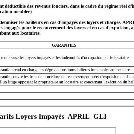
t déductible des revenus fonciers, dans le cadre du régime réel d'
ocation meublée)
ndemniser les bailleurs en cas d'impayés des loyers et charges. AP
es engagés pour le recouvrement des loyers et en cas d'expulsion, ai
mbant aux locataires.
GARANTIES
rembourse les loyers impayés et les indemnités d'occupation par le locataire
arantie prend en charge les dégradations immobilieres imputables au locataire
arantie couvre les frais de procédure de recouvrement ou/et d'expulsion ainsi q
 à un litige opposant le proprietaire au locataire et concernant l'exécution du bai
 Tarifs Loyers Impayés APRIL GLI